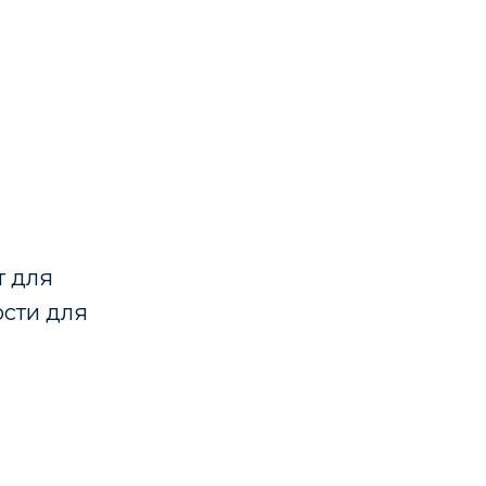
т для
ости для