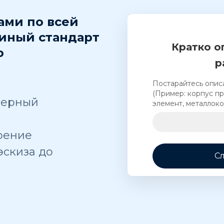
ами по всей
диный стандарт
Кратко о
ю
р
Постарайтесь описа
(Пример: корпус пр
нерный
элемент, металлокон
рение
эскиза до
С