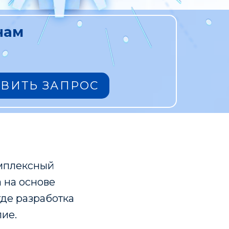
нам
АВИТЬ ЗАПРОС
омплексный
 на основе
где разработка
лие.